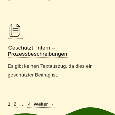
Geschützt: Intern –
Prozessbeschreibungen
Es gibt keinen Textauszug, da dies ein
geschützter Beitrag ist.
Seite
Seite
Seite
1
2
…
4
Weiter
→